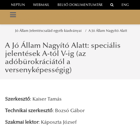
NEPTUN
WEBMAIL
BELSŐ DOKUMENTUMTÁR
ENG
NEMZETI KÖZSZOLGÁLATI EGYETEM
ÁLLAMKUTATÁSI ÉS FEJLESZTÉSI INTÉZET
Jó Állam Jelentéscsalád egyéb kiadványai
A Jó Állam Nagyító Alatt
A Jó Állam Nagyító Alatt: speciális
jelentések A-tól V-ig (az
adóbürokráciától a
versenyképességig)
Szerkesztő
: Kaiser Tamás
Technikai szerkesztő
: Bozsó Gábor
Szakmai lektor
: Káposzta József