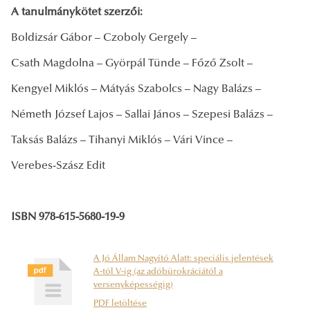
A tanulmánykötet szerzői:
Boldizsár Gábor – Czoboly Gergely –
Csath Magdolna – Györpál Tünde – Főző Zsolt –
Kengyel Miklós – Mátyás Szabolcs – Nagy Balázs –
Németh József Lajos – Sallai János – Szepesi Balázs –
Taksás Balázs – Tihanyi Miklós – Vári Vince –
Verebes-Szász Edit
ISBN 978-615-5680-19-9
A Jó Állam Nagyító Alatt: speciális jelentések
A-tól V-ig (az adóbürokráciától a
versenyképességig)
PDF letöltése