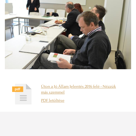
Úton a Jó Állam Jelentés 2016 felé - Nézzük
más szemmel
PDF letöltése