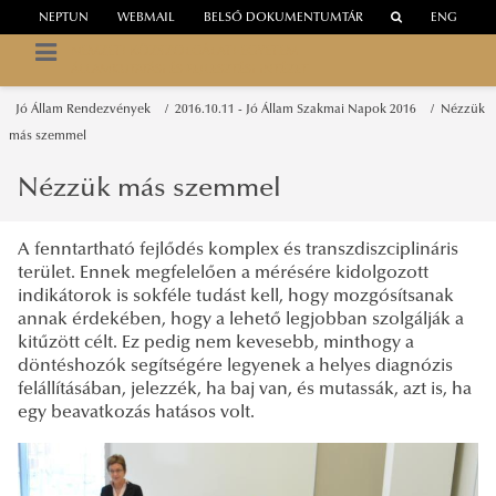
NEPTUN
WEBMAIL
BELSŐ DOKUMENTUMTÁR
ENG
NEMZETI KÖZSZOLGÁLATI EGYETEM
ÁLLAMKUTATÁSI ÉS FEJLESZTÉSI INTÉZET
Jó Állam Rendezvények
2016.10.11 - Jó Állam Szakmai Napok 2016
Nézzük
más szemmel
Nézzük más szemmel
A fenntartható fejlődés komplex és transzdiszciplináris
terület. Ennek megfelelően a mérésére kidolgozott
indikátorok is sokféle tudást kell, hogy mozgósítsanak
annak érdekében, hogy a lehető legjobban szolgálják a
kitűzött célt. Ez pedig nem kevesebb, minthogy a
döntéshozók segítségére legyenek a helyes diagnózis
felállításában, jelezzék, ha baj van, és mutassák, azt is, ha
egy beavatkozás hatásos volt.