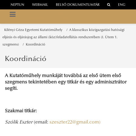
NEPTUN
WEBMAIL
BELSŐ DOKUMENTUMTÁR
ENG
NEMZETI KÖZSZOLGÁLATI EGYETEM
ÁLLAMKUTATÁSI ÉS FEJLESZTÉSI INTÉZET
Kilényi Géza Egyetemi Kutatóműhely
A klasszikus közigazgatási hatósági
eljárás és eljárásjog az állami (köz)feladatellátás rendszerében (I. Ütem 1.
szegmens)
Koordináció
Koordináció
A Kutatóműhely munkáját továbbá az első ütem első
szegmens tekintetében egy titkár és egy adminisztrátor
segíti.
Szakmai titkár:
Szólik Eszter
(email:
szeszter22@gmail.com)