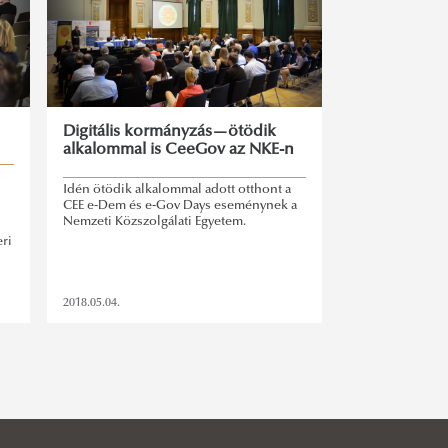
Digitális kormányzás—ötödik
alkalommal is CeeGov az NKE-n
Idén ötödik alkalommal adott otthont a
CEE e-Dem és e-Gov Days eseménynek a
Nemzeti Közszolgálati Egyetem.
ri
2018.05.04.