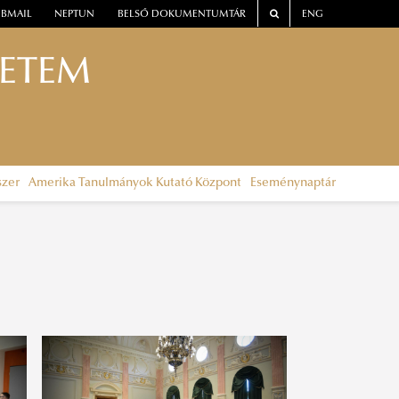
BMAIL
NEPTUN
BELSŐ DOKUMENTUMTÁR
ENG
YETEM
szer
Amerika Tanulmányok Kutató Központ
Eseménynaptár