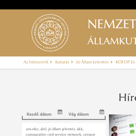
NEMZET
ÁLLAMKUTA
Az Intézetről
Kutatás
Jó Állam Jelentés
KÖFOP Jó 
Hír
uni-nke
,
ákfi
,
jó állam jelentés
,
ákk
,
comparative civil service network
,
ceegov