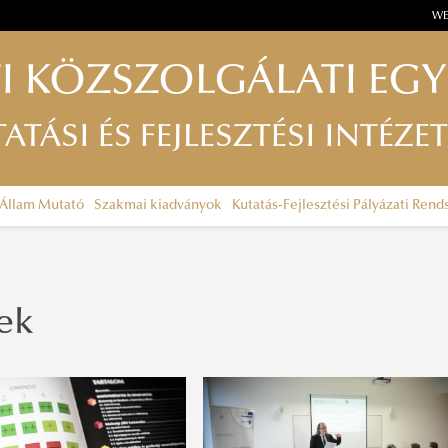
WE
I KÖZSZOLGÁLATI EG
TÁSI ÉS FEJLESZTÉSI INTÉZET
Állam Mutató
Szakmai kiadványok
Kutatás-Fejlesztési Pályázati Rend
ek